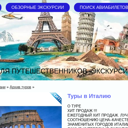
ОБЗОРНЫЕ ЭКСКУРСИИ
ПОИСК АВИАБИЛЕТО
ЛЯ ПУТЕШЕСТВЕННИКОВ -ЭКСКУРСИ
ани
»
Архив туров
»
Туры в Италию
О ТУРЕ
ХИТ ПРОДАЖ !!!
ЕЖЕГОДНЫЙ ХИТ ПРОДАЖ. ЛУЧ
СООТНОШЕНИЮ ЦЕНА–КАЧЕСТВ
ЗНАМЕНИТЫХ ГОРОДОВ ИТАЛИИ: