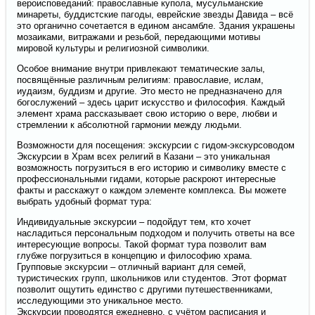
вероисповеданий: православные купола, мусульманские
минареты, буддистские пагоды, еврейские звезды Давида – всё
это органично сочетается в едином ансамбле. Здания украшены
мозаиками, витражами и резьбой, передающими мотивы
мировой культуры и религиозной символики.
Особое внимание внутри привлекают тематические залы,
посвящённые различным религиям: православие, ислам,
иудаизм, буддизм и другие. Это место не предназначено для
богослужений – здесь царит искусство и философия. Каждый
элемент храма рассказывает свою историю о вере, любви и
стремлении к абсолютной гармонии между людьми.
Возможности для посещения: экскурсии с гидом-экскурсоводом
Экскурсии в Храм всех религий в Казани – это уникальная
возможность погрузиться в его историю и символику вместе с
профессиональными гидами, которые раскроют интересные
факты и расскажут о каждом элементе комплекса. Вы можете
выбрать удобный формат тура:
Индивидуальные экскурсии – подойдут тем, кто хочет
насладиться персональным подходом и получить ответы на все
интересующие вопросы. Такой формат тура позволит вам
глубже погрузиться в концепцию и философию храма.
Групповые экскурсии – отличный вариант для семей,
туристических групп, школьников или студентов. Этот формат
позволит ощутить единство с другими путешественниками,
исследующими это уникальное место.
Экскурсии проводятся ежедневно, с учётом расписания и