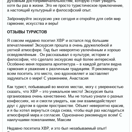
духовным достопримечательностям, которую стоит увидеть
хотя бы раз в жизни. Это не просто туристическое приключение,
а настоящий культурный и философский опыт.
Забронируйте экскурсию уже сегодня и откройте для себя мир
гармонии, искусства и веры!
ОТЗЫВЫ ТУРИСТОВ
Я совсем недавно посетил ХВР и остался под большим
впечатлением! Экскурсия прошла в очень дружелюбной и
уютной атмосфере. Гид был невероятно увлечённым и хорошо
осведомлённым . Он рассказывал о культуре, истории и
философии, что сделало экскурсию ещё более интересной.
Особенно меня поразила архитектура – в каждой детали видна
гармония и уважение к различным традициям. Я рекомендую
всем посетить это место, оно вдохновляет и заставляет
задуматься о мире! С уважением, Анастасия
Как турист, побывавший во многих местах, могу с уверенностью
сказать, что ХВР – это уникальное место! Экскурсия была
организована очень качественно. Мы не только узнали о разных
конфессиях, но и смогли увидеть, как они взаимодействуют
друг с другом в одном пространстве. Объект невероятно красив,
и я бы хотел вернуться сюда снова, чтобы ещё раз насладиться
атмосферой мира и согласия. Однозначно рекомендую всем! С
наилучшими пожеланиями, Максим
Недавно посетила ХВР, и это был незабываемый опыт!