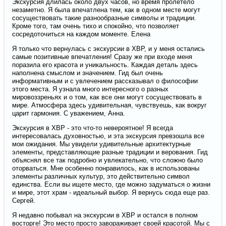
Экскурсия длилась около двух часов, но время пролетело
незаметно. Я была впечатлена тем, как в одном месте могут
сосуществовать такие разнообразные символы и традиции.
Кроме того, там очень тихо и спокойно, что позволяет
сосредоточиться на каждом моменте. Елена
Я только что вернулась с экскурсии в ХВР, и у меня остались
самые позитивные впечатления! Сразу же при входе меня
поразила его красота и уникальность. Каждая деталь здесь
наполнена смыслом и значением. Гид был очень
информативным и с увлечением рассказывал о философии
этого места. Я узнала много интересного о разных
мировоззреньях и о том, как все они могут сосуществовать в
мире. Атмосфера здесь удивительная, чувствуешь, как вокруг
царит гармония. С уважением, Анна.
Экскурсия в ХВР - это что-то невероятное! Я всегда
интересовалась духовностью, и эта экскурсия превзошла все
мои ожидания. Мы увидели удивительные архитектурные
элементы, представляющие разные традиции и верования. Гид
объяснял все так подробно и увлекательно, что сложно было
оторваться. Мне особенно понравилось, как в использованы
элементы различных культур, это действительно символ
единства. Если вы ищете место, где можно задуматься о жизни
и мире, этот храм - идеальный выбор. Я вернусь сюда еще раз.
Сергей.
Я недавно побывал на экскурсии в ХВР и остался в полном
восторге! Это место просто завораживает своей красотой. Мы с