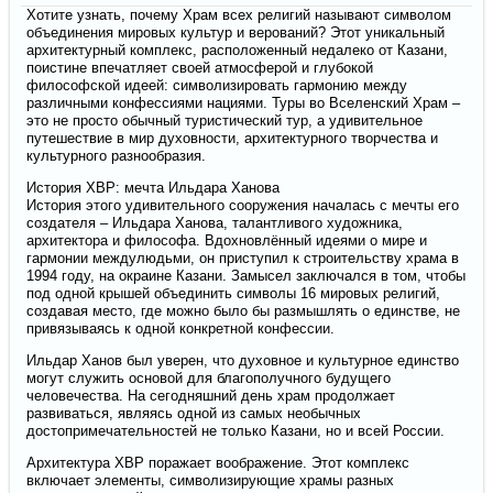
Хотите узнать, почему Храм всех религий называют символом
объединения мировых культур и верований? Этот уникальный
архитектурный комплекс, расположенный недалеко от Казани,
поистине впечатляет своей атмосферой и глубокой
философской идеей: символизировать гармонию между
различными конфессиями нациями. Туры во Вселенский Храм –
это не просто обычный туристический тур, а удивительное
путешествие в мир духовности, архитектурного творчества и
культурного разнообразия.
История ХВР: мечта Ильдара Ханова
История этого удивительного сооружения началась с мечты его
создателя – Ильдара Ханова, талантливого художника,
архитектора и философа. Вдохновлённый идеями о мире и
гармонии междулюдьми, он приступил к строительству храма в
1994 году, на окраине Казани. Замысел заключался в том, чтобы
под одной крышей объединить символы 16 мировых религий,
создавая место, где можно было бы размышлять о единстве, не
привязываясь к одной конкретной конфессии.
Ильдар Ханов был уверен, что духовное и культурное единство
могут служить основой для благополучного будущего
человечества. На сегодняшний день храм продолжает
развиваться, являясь одной из самых необычных
достопримечательностей не только Казани, но и всей России.
Архитектура ХВР поражает воображение. Этот комплекс
включает элементы, символизирующие храмы разных