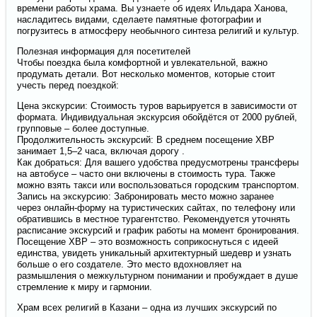
времени работы храма. Вы узнаете об идеях Ильдара Ханова,
насладитесь видами, сделаете памятные фотографии и
погрузитесь в атмосферу необычного синтеза религий и культур.
Полезная информация для посетителей
Чтобы поездка была комфортной и увлекательной, важно
продумать детали. Вот несколько моментов, которые стоит
учесть перед поездкой:
Цена экскурсии: Стоимость туров варьируется в зависимости от
формата. Индивидуальная экскурсия обойдётся от 2000 рублей,
групповые – более доступные.
Продолжительность экскурсий: В среднем посещение ХВР
занимает 1,5–2 часа, включая дорогу .
Как добраться: Для вашего удобства предусмотрены трансферы
на автобусе – часто они включены в стоимость тура. Также
можно взять такси или воспользоваться городским транспортом.
Запись на экскурсию: Забронировать место можно заранее
через онлайн-форму на туристических сайтах, по телефону или
обратившись в местное турагентство. Рекомендуется уточнять
расписание экскурсий и график работы на момент бронирования.
Посещение ХВР – это возможность соприкоснуться с идеей
единства, увидеть уникальный архитектурный шедевр и узнать
больше о его создателе. Это место вдохновляет на
размышления о межкультурном понимании и пробуждает в душе
стремление к миру и гармонии.
Храм всех религий в Казани – одна из лучших экскурсий по